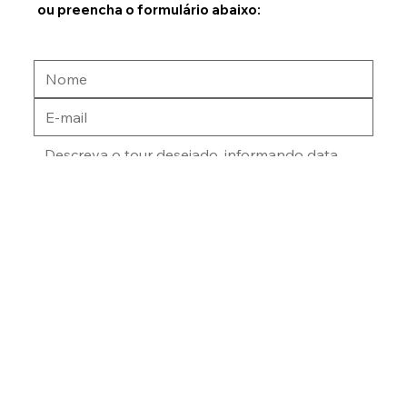
Entre em contato por email:
cozelame@gmail.com
ou preencha o formulário abaixo:
Enviar