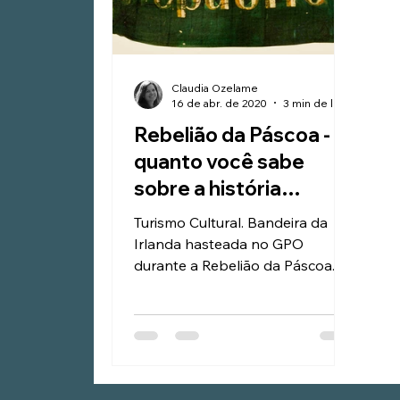
Claudia Ozelame
16 de abr. de 2020
3 min de leitura
Rebelião da Páscoa -
quanto você sabe
sobre a história
irlandesa?
Turismo Cultural. Bandeira da
Irlanda hasteada no GPO
durante a Rebelião da Páscoa.
Saiba mais em
www.minhairlanda.com