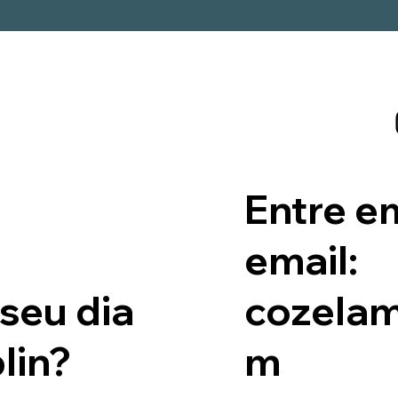
Entre e
email:
cozela
seu dia
m
lin?