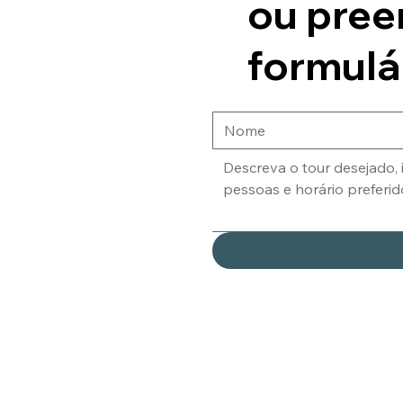
ou pree
formulá