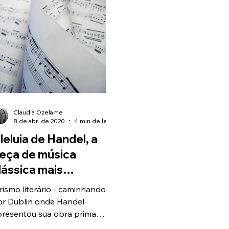
Claudia Ozelame
8 de abr. de 2020
4 min de leitura
leluia de Handel, a
eça de música
lássica mais
onhecida no mundo e
rismo literário - caminhando
ua relação com Dublin
or Dublin onde Handel
presentou sua obra prima
ssias pela primeira vez.