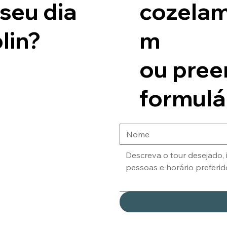
cozela
seu dia
m
lin?
ou pree
formulá