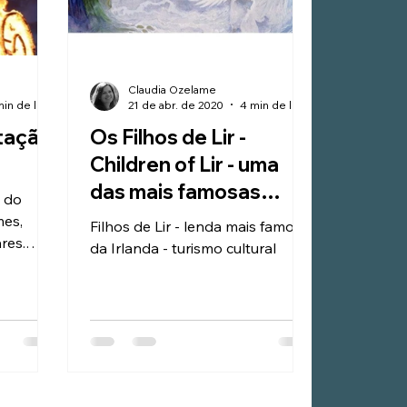
Claudia Ozelame
3 min de leitura
21 de abr. de 2020
4 min de leitura
ltação
Os Filhos de Lir -
Children of Lir - uma
das mais famosas
o do
lendas irlandesas
mes,
Filhos de Lir - lenda mais famosa
res.
da Irlanda - turismo cultural