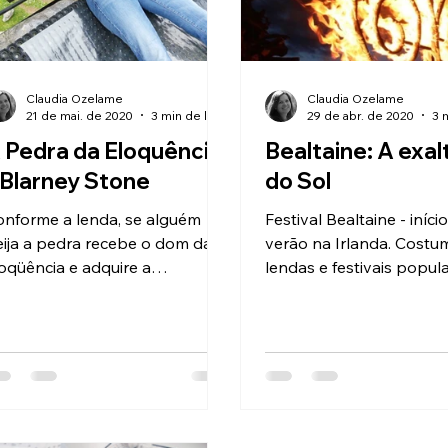
Claudia Ozelame
Claudia Ozelame
21 de mai. de 2020
3 min de leitura
29 de abr. de 2020
 Pedra da Eloquência
Bealtaine: A exa
 Blarney Stone
do Sol
onforme a lenda, se alguém
Festival Bealtaine - iníci
a a pedra recebe o dom da
verão na Irlanda. Costu
oqüência e adquire a
lendas e festivais popula
bilidade da adulação. Turismo
Turismo Cultural
ltural na Irlanda