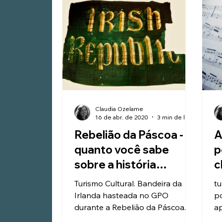
Claudia Ozelame
16 de abr. de 2020
3 min de leitura
Rebelião da Páscoa -
A
quanto você sabe
p
sobre a história
c
irlandesa?
c
Turismo Cultural. Bandeira da
tu
s
Irlanda hasteada no GPO
p
durante a Rebelião da Páscoa.
a
Saiba mais em
Me