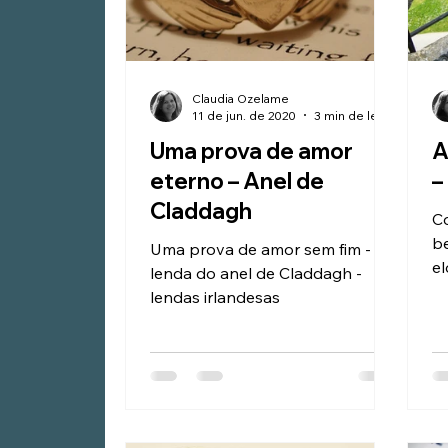
Claudia Ozelame
11 de jun. de 2020
3 min de leitura
Uma prova de amor
A
eterno – Anel de
–
Claddagh
C
beij
Uma prova de amor sem fim - a
el
lenda do anel de Claddagh -
ha
lendas irlandesas
Cu